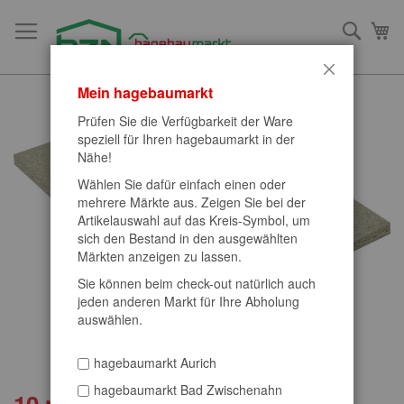
Direkt
zum
Such
Me
Inhalt
Schließen
Mein hagebaumarkt
Zum
Ende
Prüfen Sie die Verfügbarkeit der Ware
der
speziell für Ihren hagebaumarkt in der
Bildergalerie
Nähe!
springen
Wählen Sie dafür einfach einen oder
mehrere Märkte aus. Zeigen Sie bei der
Artikelauswahl auf das Kreis-Symbol, um
sich den Bestand in den ausgewählten
Märkten anzeigen zu lassen.
Sie können beim check-out natürlich auch
jeden anderen Markt für Ihre Abholung
auswählen.
hagebaumarkt Aurich
hagebaumarkt Bad Zwischenahn
10 mm Spanplatte
Zum