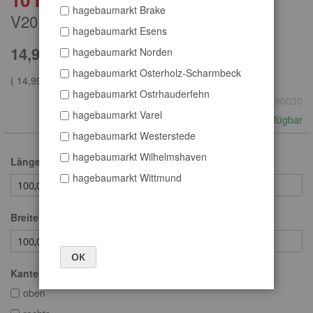
hagebaumarkt Brake
Anfang
V20 E1 roh, 280 x 207 cm
der
hagebaumarkt Esens
Bildergalerie
14,99 €
hagebaumarkt Norden
springen
hagebaumarkt Osterholz-Scharmbeck
(
14,99 €
je
m² )
hagebaumarkt Ostrhauderfehn
Art.
90380030
hagebaumarkt Varel
verfügbar
hagebaumarkt Westerstede
hagebaumarkt Wilhelmshaven
Länge (cm)
hagebaumarkt Wittmund
Breite (cm)
OK
Kantenanleimung
oben