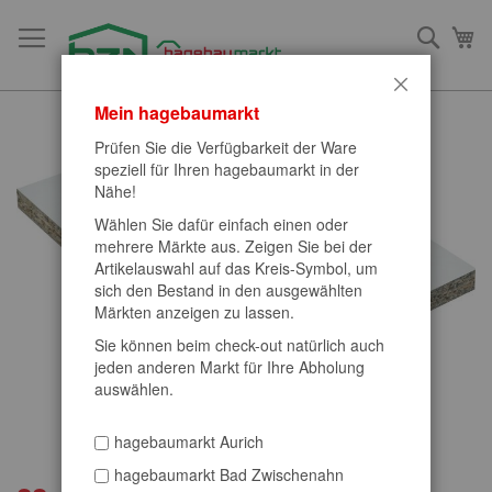
Direkt
zum
Such
Me
Inhalt
Schließen
Mein hagebaumarkt
Zum
Ende
Prüfen Sie die Verfügbarkeit der Ware
der
speziell für Ihren hagebaumarkt in der
Bildergalerie
Nähe!
springen
Wählen Sie dafür einfach einen oder
mehrere Märkte aus. Zeigen Sie bei der
Artikelauswahl auf das Kreis-Symbol, um
sich den Bestand in den ausgewählten
Märkten anzeigen zu lassen.
Sie können beim check-out natürlich auch
jeden anderen Markt für Ihre Abholung
auswählen.
hagebaumarkt Aurich
hagebaumarkt Bad Zwischenahn