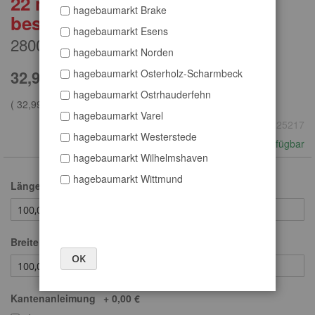
22 mm Dekorspanplatte
Zum
hagebaumarkt Brake
Anfang
beschichtet
der
hagebaumarkt Esens
2800x2070x22 mm, weiss perl
Bildergalerie
hagebaumarkt Norden
springen
hagebaumarkt Osterholz-Scharmbeck
32,99 €
hagebaumarkt Ostrhauderfehn
(
32,99 €
je
m² )
hagebaumarkt Varel
Art.
90225217
hagebaumarkt Westerstede
verfügbar
hagebaumarkt Wilhelmshaven
hagebaumarkt Wittmund
Länge (cm)
Breite (cm)
OK
Kantenanleimung
+
0,00 €